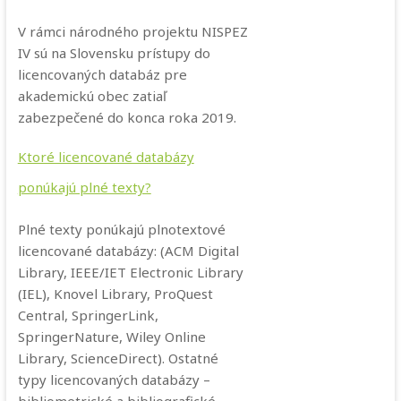
V rámci národného projektu NISPEZ
IV sú na Slovensku prístupy do
licencovaných databáz pre
akademickú obec zatiaľ
zabezpečené do konca roka 2019.
Ktoré licencované databázy
ponúkajú plné texty?
Plné texty ponúkajú plnotextové
licencované databázy: (ACM Digital
Library, IEEE/IET Electronic Library
(IEL), Knovel Library, ProQuest
Central, SpringerLink,
SpringerNature, Wiley Online
Library, ScienceDirect). Ostatné
typy licencovaných databázy –
bibliometrické a bibliografické –