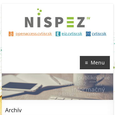
Nispez
openaccess.cvtisr.sk
eiz.cvtisr.sk
cvtisr.sk
IV
Menu
Archív