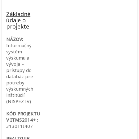
Základné
údaje o
projekte
NÁZOV:
Informačný
systém
výskumu a
vývoja –
prístupy do
databáz pre
potreby
výskumných
inštitúcií
(NISPEZ IV)
KÓD PROJEKTU
V ITMS2014+ :
313011I407
REALIZUJE: