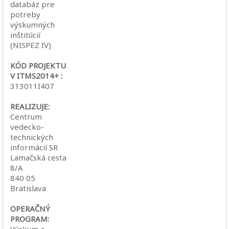
databáz pre
potreby
výskumných
inštitúcií
(NISPEZ IV)
KÓD PROJEKTU
V ITMS2014+ :
313011I407
REALIZUJE:
Centrum
vedecko-
technických
informácií SR
Lamačská cesta
8/A
840 05
Bratislava
OPERAČNÝ
PROGRAM: