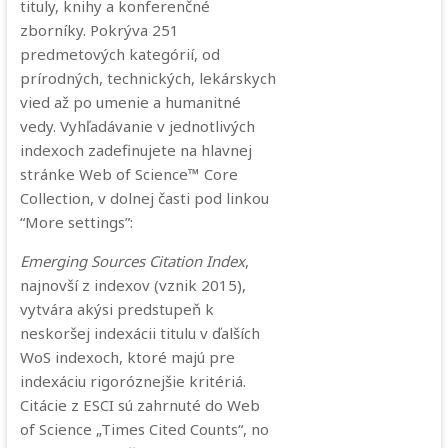
tituly, knihy a konferenčné
zborníky. Pokrýva 251
predmetových kategórií, od
prírodných, technických, lekárskych
vied až po umenie a humanitné
vedy. Vyhľadávanie v jednotlivých
indexoch zadefinujete na hlavnej
stránke Web of Science™ Core
Collection, v dolnej časti pod linkou
“More settings”:
Emerging Sources Citation Index
,
najnovší z indexov (vznik 2015),
vytvára akýsi predstupeň k
neskoršej indexácii titulu v ďalších
WoS indexoch, ktoré majú pre
indexáciu rigoróznejšie kritériá.
Citácie z ESCI sú zahrnuté do Web
of Science „Times Cited Counts“, no