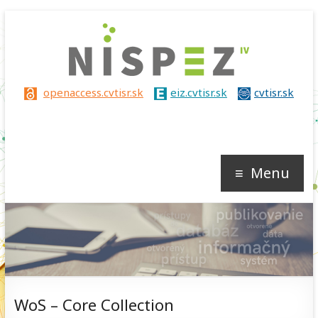
Nispez
openaccess.cvtisr.sk
eiz.cvtisr.sk
cvtisr.sk
IV
Menu
WoS – Core Collection