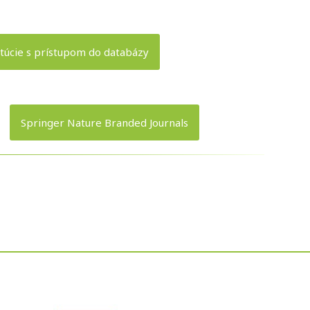
itúcie s prístupom do databázy
Springer Nature Branded Journals