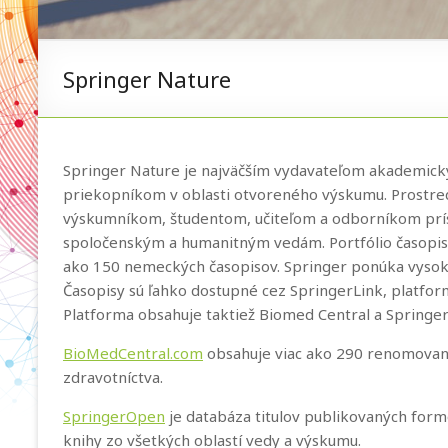
Springer Nature
Springer Nature je najväčším vydavateľom akademický
priekopníkom v oblasti otvoreného výskumu. Prostred
výskumníkom, študentom, učiteľom a odborníkom prí
spoločenským a humanitným vedám. Portfólio časopiso
ako 150 nemeckých časopisov. Springer ponúka vysoko
Časopisy sú ľahko dostupné cez SpringerLink, platfor
Platforma obsahuje taktiež Biomed Central a Springe
BioMedCentral.com
obsahuje viac ako 290 renomovanýc
zdravotníctva.
SpringerOpen
je databáza titulov publikovaných form
knihy zo všetkých oblastí vedy a výskumu.