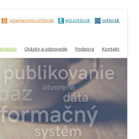
openaccess.cvtisr.sk
eiz.cvtisr.sk
cvtisr.sk
atabázy
Otázky a odpovede
Podpora
Kontakt