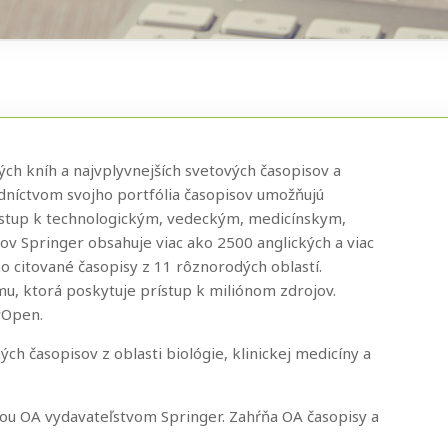
ch kníh a najvplyvnejších svetových časopisov a
níctvom svojho portfólia časopisov umožňujú
stup k technologickým, vedeckým, medicínskym,
v Springer obsahuje viac ako 2500 anglických a viac
 citované časopisy z 11 rôznorodých oblastí.
mu, ktorá poskytuje prístup k miliónom zdrojov.
rOpen.
h časopisov z oblasti biológie, klinickej medicíny a
ou OA vydavateľstvom Springer. Zahŕňa OA časopisy a