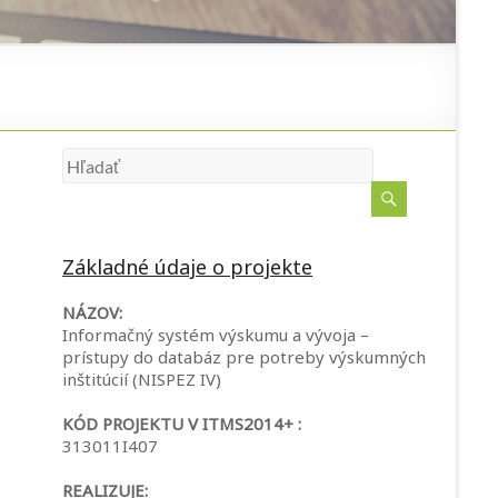
Základné údaje o projekte
NÁZOV:
Informačný systém výskumu a vývoja –
prístupy do databáz pre potreby výskumných
inštitúcií (NISPEZ IV)
KÓD PROJEKTU V ITMS2014+ :
313011I407
REALIZUJE: