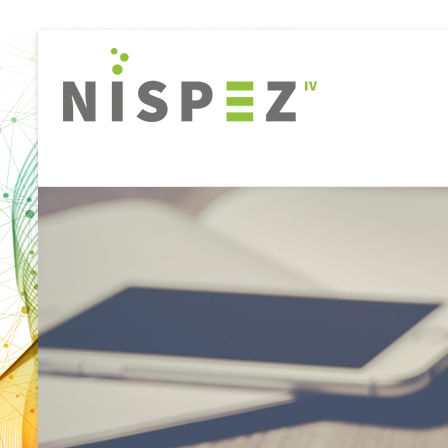
Nispez
IV