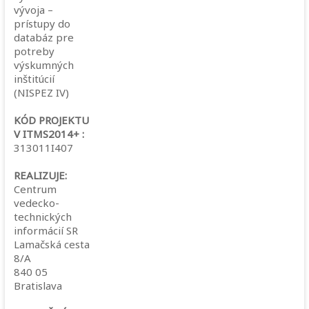
vývoja –
prístupy do
databáz pre
potreby
výskumných
inštitúcií
(NISPEZ IV)
KÓD PROJEKTU
V ITMS2014+ :
313011I407
REALIZUJE:
Centrum
vedecko-
technických
informácií SR
Lamačská cesta
8/A
840 05
Bratislava