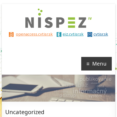
Nispez
openaccess.cvtisr.sk
eiz.cvtisr.sk
cvtisr.sk
IV
Menu
Uncategorized