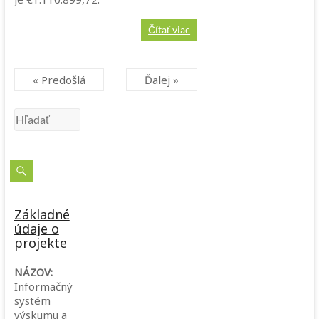
Čítať viac
« Predošlá
Ďalej »
Základné
údaje o
projekte
NÁZOV:
Informačný
systém
výskumu a