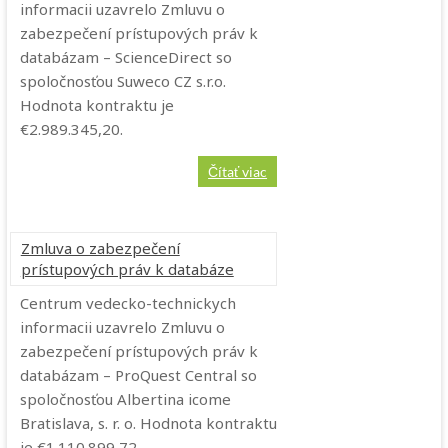
informacii uzavrelo Zmluvu o
zabezpečení prístupových práv k
databázam – ScienceDirect so
spoločnosťou Suweco CZ s.r.o.
Hodnota kontraktu je
€2.989.345,20.
Čítať viac
Zmluva o zabezpečení
prístupových práv k databáze
Centrum vedecko-technickych
informacii uzavrelo Zmluvu o
zabezpečení prístupových práv k
databázam – ProQuest Central so
spoločnosťou Albertina icome
Bratislava, s. r. o. Hodnota kontraktu
je €1.110.899,72.